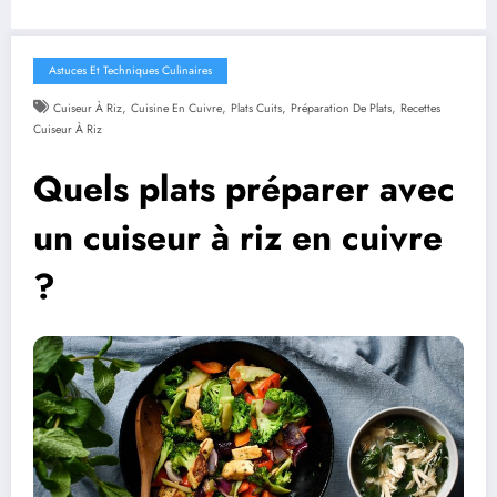
Astuces Et Techniques Culinaires
,
,
,
,
Cuiseur À Riz
Cuisine En Cuivre
Plats Cuits
Préparation De Plats
Recettes
Cuiseur À Riz
Quels plats préparer avec
un cuiseur à riz en cuivre
?