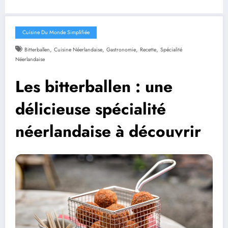
Cuisine Du Monde Simplifiée
,
,
,
,
Bitterballen
Cuisine Néerlandaise
Gastronomie
Recette
Spécialité
Néerlandaise
Les bitterballen : une
délicieuse spécialité
néerlandaise à découvrir