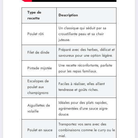
Type de
Description
recette
Un classique qui séduit par sa
Poulet rôti
croustillante peau et sa chair
juteuse.
Préparé avec des herbes, délicat et
Filet de dinde
savoureux pour une option légère.
Une recette réconfortante, parfaite
Pintade mijotée
pour les repas familiaux.
Escalopes de
Faciles à réaliser, elles allient
poulet aux
tendresse et goûts riches.
champignons
Idéales pour des plats rapides,
Aiguillettes de
agrémentées d’une sauce aigre-
volaille
douce.
Transportez vos sens avec des
Poulet en sauce
combinaisons comme le curry ou le
miel.