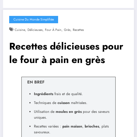
Cuisine Du Monde Simplifiée
,
,
,
,
Cuisine
Délicieuses
Four À Pain
Grès
Recettes
Recettes délicieuses pour
le four à pain en grès
EN BREF
Ingrédients
frais et de qualité.
Techniques de
cuisson
maîtrisées.
Utilisation de
moules en grès
pour des saveurs
uniques.
Recettes variées :
pain maison
,
brioches
, plats
savoureux.