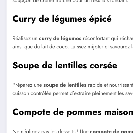
soupçon de crème fraîche pour un résultats fondant.
Curry de légumes épicé
Réalisez un
curry de légumes
réconfortant qui récha
ainsi que du lait de coco. Laissez mijoter et savourez 
Soupe de lentilles corsée
Préparez une
soupe de lentilles
rapide et nourrissant
cuisson contrôlée permet d’extraire pleinement les save
Compote de pommes maiso
Ne négligez pas les desserts ! Une
compote de pom