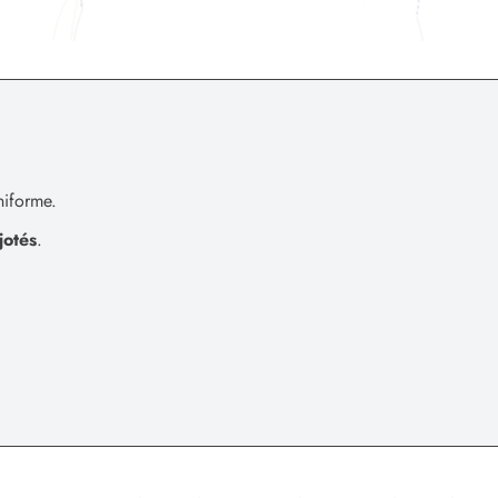
niforme.
jotés
.