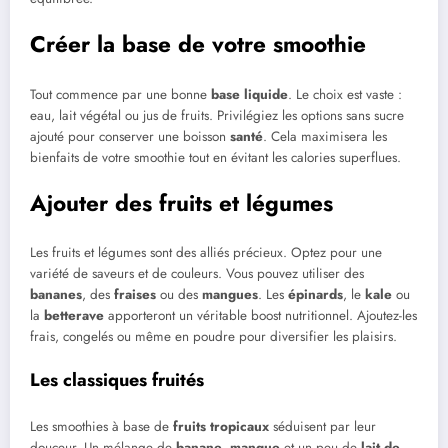
Créer la base de votre smoothie
Tout commence par une bonne
base liquide
. Le choix est vaste :
eau, lait végétal ou jus de fruits. Privilégiez les options sans sucre
ajouté pour conserver une boisson
santé
. Cela maximisera les
bienfaits de votre smoothie tout en évitant les calories superflues.
Ajouter des fruits et légumes
Les fruits et légumes sont des alliés précieux. Optez pour une
variété de saveurs et de couleurs. Vous pouvez utiliser des
bananes
, des
fraises
ou des
mangues
. Les
épinards
, le
kale
ou
la
betterave
apporteront un véritable boost nutritionnel. Ajoutez-les
frais, congelés ou même en poudre pour diversifier les plaisirs.
Les classiques fruités
Les smoothies à base de
fruits tropicaux
séduisent par leur
douceur. Un mélange de
banane
,
mangue
et un peu de
lait de