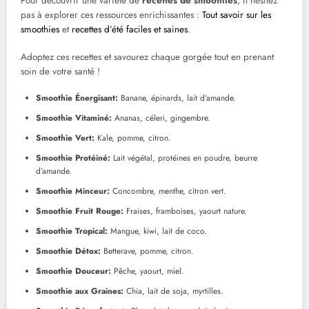
Pour découvrir une variété de
recettes de smoothies
, n’hésitez
pas à explorer ces ressources enrichissantes :
Tout savoir sur les
smoothies
et
recettes d’été faciles et saines
.
Adoptez ces recettes et savourez chaque gorgée tout en prenant
soin de votre santé !
Smoothie Énergisant:
Banane, épinards, lait d’amande.
Smoothie Vitaminé:
Ananas, céleri, gingembre.
Smoothie Vert:
Kale, pomme, citron.
Smoothie Protéiné:
Lait végétal, protéines en poudre, beurre
d’amande.
Smoothie Minceur:
Concombre, menthe, citron vert.
Smoothie Fruit Rouge:
Fraises, framboises, yaourt nature.
Smoothie Tropical:
Mangue, kiwi, lait de coco.
Smoothie Détox:
Betterave, pomme, citron.
Smoothie Douceur:
Pêche, yaourt, miel.
Smoothie aux Graines:
Chia, lait de soja, myrtilles.