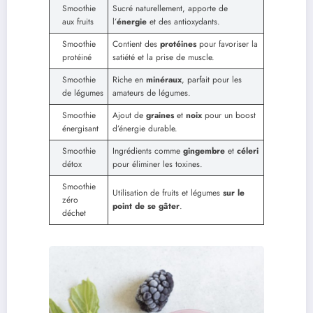
Smoothie
Sucré naturellement, apporte de
aux fruits
l’
énergie
et des antioxydants.
Smoothie
Contient des
protéines
pour favoriser la
protéiné
satiété et la prise de muscle.
Smoothie
Riche en
minéraux
, parfait pour les
de légumes
amateurs de légumes.
Smoothie
Ajout de
graines
et
noix
pour un boost
énergisant
d’énergie durable.
Smoothie
Ingrédients comme
gingembre
et
céleri
détox
pour éliminer les toxines.
Smoothie
Utilisation de fruits et légumes
sur le
zéro
point de se gâter
.
déchet