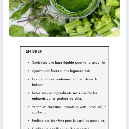
EN BREF
Choisissez une
base liquide
pour votre smoothie.
Ajoutez des
fruits
et des
légumes
frais.
Incorporez des
protéines
pour équilibrer la
boisson.
Misez sur des
ingrédients sains
comme les
épinards
ou les
graines de chia
.
Variez les
recettes
: smoothies verts, protéinés, ou
aux fruits.
Profitez des
bienfaits
pour la santé au quotidien.
Éveillez les papilles avec des
recettes